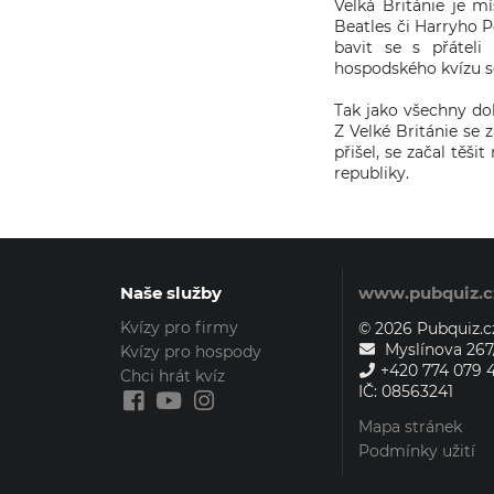
Velká Británie je m
Beatles či Harryho P
bavit se s přáteli
hospodského kvízu se 
Tak jako všechny do
Z Velké Británie se
přišel, se začal těš
republiky.
Naše služby
www.pubquiz.c
Kvízy pro firmy
© 2026 Pubquiz.cz
Myslínova 267/
Kvízy pro hospody
+420 774 079 
Chci hrát kvíz
IČ: 08563241
Mapa stránek
Podmínky užití