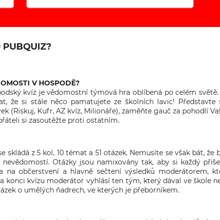
O PUBQUIZ?
DOMOSTI V HOSPODĚ?
odský kvíz je vědomostní týmová hra oblíbená po celém světě. 
t, že si stále něco pamatujete ze školních lavic! Představte 
vek (Riskuj, Kufr, AZ kvíz, Milionáře), zaměňte gauč za pohodlí V
řáteli si zasoutěžte proti ostatním.
e skládá z 5 kol, 10 témat a 51 otázek. Nemusíte se však bát, že b
 nevědomostí. Otázky jsou namixovány tak, aby si každý přiš
za na občerstvení a hlavně sečtení výsledků moderátorem, k
 konci kvízu moderátor vyhlásí ten tým, který dával ve škole n
tázek o umělých ňadrech, ve kterých je přeborníkem.