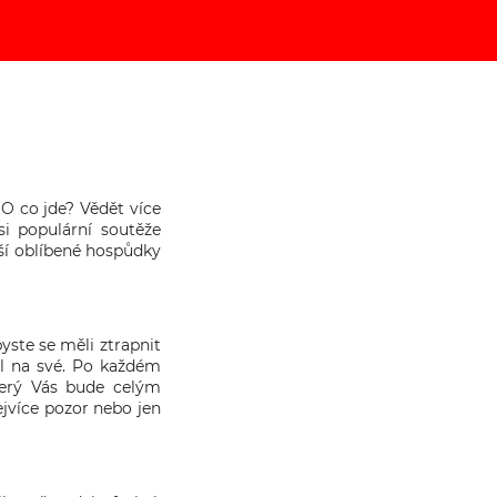
O co jde? Vědět více
si populární soutěže
aší oblíbené hospůdky
yste se měli ztrapnit
el na své. Po každém
terý Vás bude celým
ejvíce pozor nebo jen