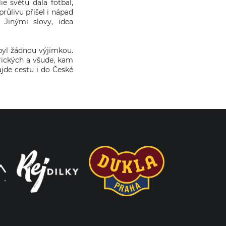
e světu dala fotbal,
růlivu přišel i nápad
 Jinými slovy, idea
byl žádnou výjimkou.
rických a všude, kam
ajde cestu i do České