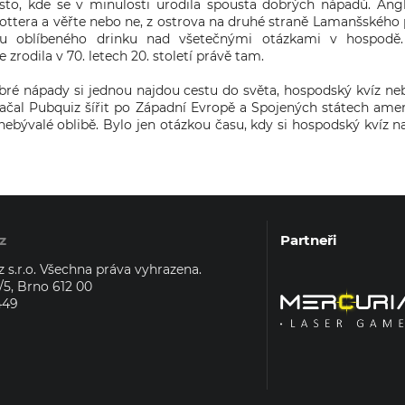
ísto, kde se v minulosti urodila spousta dobrých nápadů. Angli
ottera a věřte nebo ne, z ostrova na druhé straně Lamanšského p
 u oblíbeného drinku nad všetečnými otázkami v hospodě.
zrodila v 70. letech 20. století právě tam.
bré nápady si jednou najdou cestu do světa, hospodský kvíz ne
 začal Pubquiz šířit po Západní Evropě a Spojených státech ame
it nebývalé oblibě. Bylo jen otázkou času, kdy si hospodský kvíz n
z
Partneři
 s.r.o. Všechna práva vyhrazena.
5, Brno 612 00
449