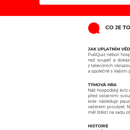
CO JE T
JAK UPLATNÍM VĚ
PubQuiz neboli hosp
než soupeř a dokáza
z televizních obrazo
a společně s Vašimi p
TÝMOVÁ HRA
Náš hospodský kvíz s
před ostatními svou
kole následuje pau
večerem provázet. Na
měl štěstí na sadu o
HISTORIE