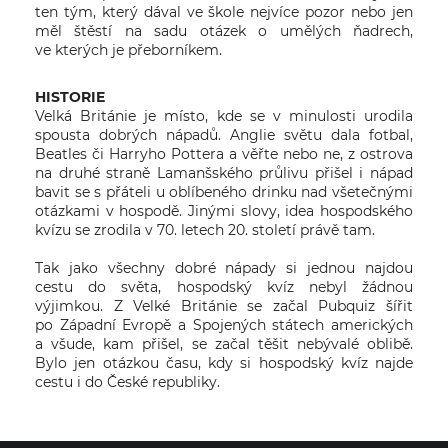
ten tým, který dával ve škole nejvíce pozor nebo jen
měl štěstí na sadu otázek o umělých ňadrech,
ve kterých je přeborníkem.
HISTORIE
Velká Británie je místo, kde se v minulosti urodila
spousta dobrých nápadů. Anglie světu dala fotbal,
Beatles či Harryho Pottera a věřte nebo ne, z ostrova
na druhé straně Lamanšského průlivu přišel i nápad
bavit se s přáteli u oblíbeného drinku nad všetečnými
otázkami v hospodě. Jinými slovy, idea hospodského
kvízu se zrodila v 70. letech 20. století právě tam.
Tak jako všechny dobré nápady si jednou najdou
cestu do světa, hospodský kvíz nebyl žádnou
výjimkou. Z Velké Británie se začal Pubquiz šířit
po Západní Evropě a Spojených státech amerických
a všude, kam přišel, se začal těšit nebývalé oblibě.
Bylo jen otázkou času, kdy si hospodský kvíz najde
cestu i do České republiky.