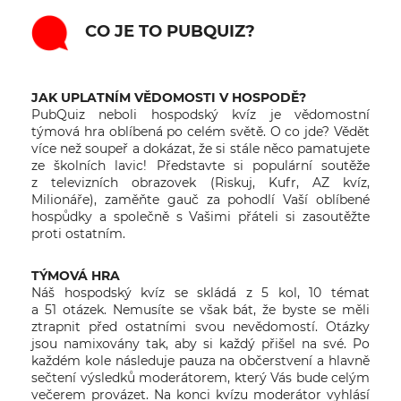
CO JE TO PUBQUIZ?
JAK UPLATNÍM VĚDOMOSTI V HOSPODĚ?
PubQuiz neboli hospodský kvíz je vědomostní
týmová hra oblíbená po celém světě. O co jde? Vědět
více než soupeř a dokázat, že si stále něco pamatujete
ze školních lavic! Představte si populární soutěže
z televizních obrazovek (Riskuj, Kufr, AZ kvíz,
Milionáře), zaměňte gauč za pohodlí Vaší oblíbené
hospůdky a společně s Vašimi přáteli si zasoutěžte
proti ostatním.
TÝMOVÁ HRA
Náš hospodský kvíz se skládá z 5 kol, 10 témat
a 51 otázek. Nemusíte se však bát, že byste se měli
ztrapnit před ostatními svou nevědomostí. Otázky
jsou namixovány tak, aby si každý přišel na své. Po
každém kole následuje pauza na občerstvení a hlavně
sečtení výsledků moderátorem, který Vás bude celým
večerem provázet. Na konci kvízu moderátor vyhlásí