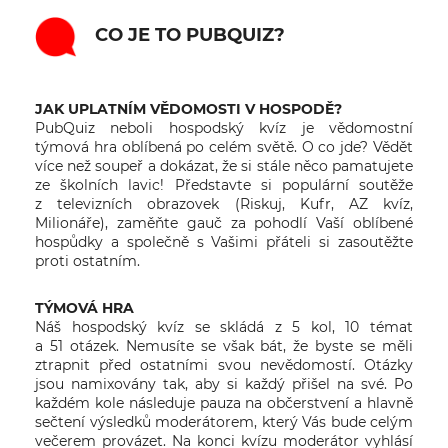
CO JE TO PUBQUIZ?
JAK UPLATNÍM VĚDOMOSTI V HOSPODĚ?
PubQuiz neboli hospodský kvíz je vědomostní
týmová hra oblíbená po celém světě. O co jde? Vědět
více než soupeř a dokázat, že si stále něco pamatujete
ze školních lavic! Představte si populární soutěže
z televizních obrazovek (Riskuj, Kufr, AZ kvíz,
Milionáře), zaměňte gauč za pohodlí Vaší oblíbené
hospůdky a společně s Vašimi přáteli si zasoutěžte
proti ostatním.
TÝMOVÁ HRA
Náš hospodský kvíz se skládá z 5 kol, 10 témat
a 51 otázek. Nemusíte se však bát, že byste se měli
ztrapnit před ostatními svou nevědomostí. Otázky
jsou namixovány tak, aby si každý přišel na své. Po
každém kole následuje pauza na občerstvení a hlavně
sečtení výsledků moderátorem, který Vás bude celým
večerem provázet. Na konci kvízu moderátor vyhlásí