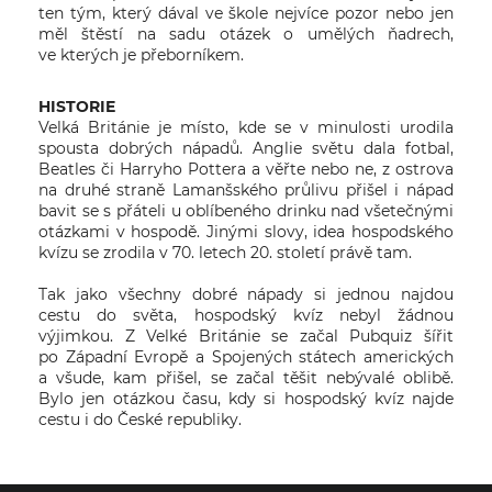
ten tým, který dával ve škole nejvíce pozor nebo jen
měl štěstí na sadu otázek o umělých ňadrech,
ve kterých je přeborníkem.
HISTORIE
Velká Británie je místo, kde se v minulosti urodila
spousta dobrých nápadů. Anglie světu dala fotbal,
Beatles či Harryho Pottera a věřte nebo ne, z ostrova
na druhé straně Lamanšského průlivu přišel i nápad
bavit se s přáteli u oblíbeného drinku nad všetečnými
otázkami v hospodě. Jinými slovy, idea hospodského
kvízu se zrodila v 70. letech 20. století právě tam.
Tak jako všechny dobré nápady si jednou najdou
cestu do světa, hospodský kvíz nebyl žádnou
výjimkou. Z Velké Británie se začal Pubquiz šířit
po Západní Evropě a Spojených státech amerických
a všude, kam přišel, se začal těšit nebývalé oblibě.
Bylo jen otázkou času, kdy si hospodský kvíz najde
cestu i do České republiky.