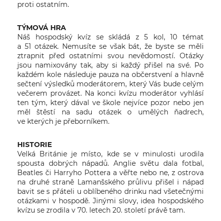
proti ostatním.
TÝMOVÁ HRA
Náš hospodský kvíz se skládá z 5 kol, 10 témat
a 51 otázek. Nemusíte se však bát, že byste se měli
ztrapnit před ostatními svou nevědomostí. Otázky
jsou namixovány tak, aby si každý přišel na své. Po
každém kole následuje pauza na občerstvení a hlavně
sečtení výsledků moderátorem, který Vás bude celým
večerem provázet. Na konci kvízu moderátor vyhlásí
ten tým, který dával ve škole nejvíce pozor nebo jen
měl štěstí na sadu otázek o umělých ňadrech,
ve kterých je přeborníkem.
HISTORIE
Velká Británie je místo, kde se v minulosti urodila
spousta dobrých nápadů. Anglie světu dala fotbal,
Beatles či Harryho Pottera a věřte nebo ne, z ostrova
na druhé straně Lamanšského průlivu přišel i nápad
bavit se s přáteli u oblíbeného drinku nad všetečnými
otázkami v hospodě. Jinými slovy, idea hospodského
kvízu se zrodila v 70. letech 20. století právě tam.