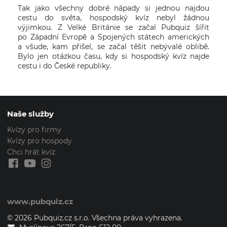
Tak jako všechny dobré nápady si jednou najdou
cestu do světa, hospodský kvíz nebyl žádnou
výjimkou. Z Velké Británie se začal Pubquiz šířit
po Západní Evropě a Spojených státech amerických
a všude, kam přišel, se začal těšit nebývalé oblibě.
Bylo jen otázkou času, kdy si hospodský kvíz najde
cestu i do České republiky.
Naše služby
Kvízy pro firmy
Kvízy pro hospody
Chci hrát kvíz
www.pubquiz.cz
© 2026 Pubquiz.cz s.r.o. Všechna práva vyhrazena.