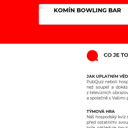
KOMÍN BOWLING BAR
CO JE T
JAK UPLATNÍM VĚ
PubQuiz neboli hosp
než soupeř a dokáza
z televizních obrazo
a společně s Vašimi p
TÝMOVÁ HRA
Náš hospodský kvíz s
před ostatními svou
kole následuje pau