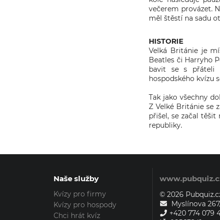
večerem provázet. Na
měl štěstí na sadu o
HISTORIE
Velká Británie je m
Beatles či Harryho P
bavit se s přáteli
hospodského kvízu se 
Tak jako všechny do
Z Velké Británie se
přišel, se začal těš
republiky.
Naše služby
www.pubquiz.c
Kvízy pro firmy
© 2026 Pubquiz.cz
Myslínova 267/
Kvízy pro hospody
+420 774 079 
Chci hrát kvíz