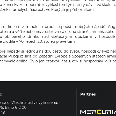
 konci kvízu moderátor vyhlásí ten tým, který dával ve škole n
tázek o umělých ňadrech, ve kterých je přeborníkem.
ísto, kde se v minulosti urodila spousta dobrých nápadů. Angli
ottera a věřte nebo ne, z ostrova na druhé straně Lamanšského p
 u oblíbeného drinku nad všetečnými otázkami v hospodě.
zrodila v 70. letech 20. století právě tam.
bré nápady si jednou najdou cestu do světa, hospodský kvíz ne
 začal Pubquiz šířit po Západní Evropě a Spojených státech ame
it nebývalé oblibě. Bylo jen otázkou času, kdy si hospodský kvíz n
z
Partneři
 s.r.o. Všechna práva vyhrazena.
5, Brno 612 00
449