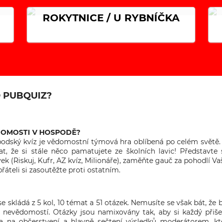
ROKYTNICE / U RYBNÍČKA
O PUBQUIZ?
DOMOSTI V HOSPODĚ?
odský kvíz je vědomostní týmová hra oblíbená po celém světě. 
t, že si stále něco pamatujete ze školních lavic! Představte 
vek (Riskuj, Kufr, AZ kvíz, Milionáře), zaměňte gauč za pohodlí V
řáteli si zasoutěžte proti ostatním.
e skládá z 5 kol, 10 témat a 51 otázek. Nemusíte se však bát, že b
 nevědomostí. Otázky jsou namixovány tak, aby si každý přiš
za na občerstvení a hlavně sečtení výsledků moderátorem, k