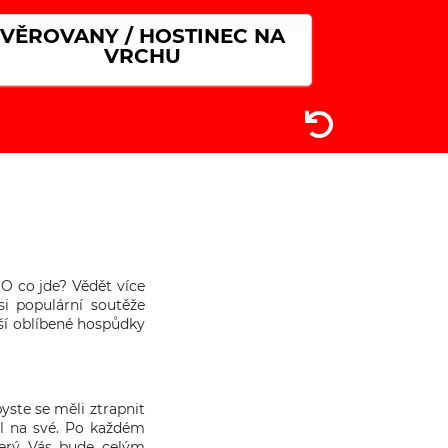
VĚROVANY / HOSTINEC NA
VRCHU
O co jde? Vědět více
si populární soutěže
aší oblíbené hospůdky
yste se měli ztrapnit
el na své. Po každém
terý Vás bude celým