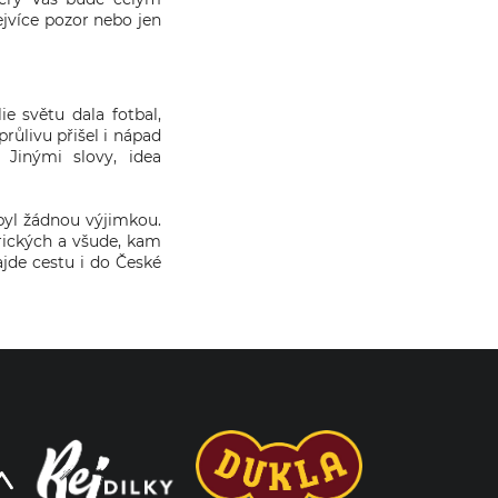
ejvíce pozor nebo jen
e světu dala fotbal,
růlivu přišel i nápad
 Jinými slovy, idea
byl žádnou výjimkou.
rických a všude, kam
ajde cestu i do České