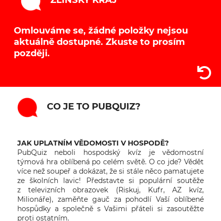
Omlouváme se, žádné položky nejsou
aktuálně dostupné. Zkuste to prosím
později.
CO JE TO PUBQUIZ?
JAK UPLATNÍM VĚDOMOSTI V HOSPODĚ?
PubQuiz neboli hospodský kvíz je vědomostní
týmová hra oblíbená po celém světě. O co jde? Vědět
více než soupeř a dokázat, že si stále něco pamatujete
ze školních lavic! Představte si populární soutěže
z televizních obrazovek (Riskuj, Kufr, AZ kvíz,
Milionáře), zaměňte gauč za pohodlí Vaší oblíbené
hospůdky a společně s Vašimi přáteli si zasoutěžte
proti ostatním.