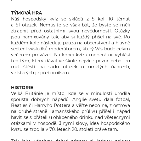
TÝMOVÁ HRA
Náš hospodský kvíz se skládá z 5 kol, 10 témat
a 51 otázek. Nemusíte se však bát, že byste se měli
ztrapnit před ostatními svou nevědomostí. Otázky
jsou namixovány tak, aby si každý přišel na své. Po
každém kole následuje pauza na občerstvení a hlavně
sečtení výsledků moderátorem, který Vás bude celým
večerem provázet. Na konci kvízu moderátor vyhlásí
ten tým, který dával ve škole nejvíce pozor nebo jen
měl štěstí na sadu otázek o umělých ňadrech,
ve kterých je přeborníkem.
HISTORIE
Velká Británie je místo, kde se v minulosti urodila
spousta dobrých nápadů. Anglie světu dala fotbal,
Beatles či Harryho Pottera a věřte nebo ne, z ostrova
na druhé straně Lamanšského průlivu přišel i nápad
bavit se s přáteli u oblíbeného drinku nad všetečnými
otázkami v hospodě. Jinými slovy, idea hospodského
kvízu se zrodila v 70. letech 20. století právě tam.