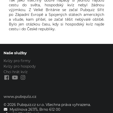
Tak jako všechny dobré nápady si jednou najdou
cestu do světa, hospodský kvíz nebyl žádnou
výjimkou. Z Velké Británie se začal Pubquiz šířit
po Západní Evropě a Spojených státech amerických
a všude, kam přišel, se začal těšit nebývalé oblibě.
Bylo jen otázkou času, kdy si hospodský kvíz najde
cestu i do České republiky.
Naše služby
Kvízy pro firmy
Kvízy pro hospody
Chci hrát kvíz
www.pubquiz.cz
© 2026 Pubquiz.cz s.r.o. Všechna práva vyhrazena.
Myslínova 267/5, Brno 612 00