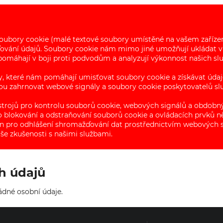
soubory cookie (malé textové soubory umístěné na vašem zaříze
ování údajů. Soubory cookie nám mimo jiné umožňují ukládat va
omáhají v boji proti podvodům a analyzují výkonnost našich slu
, které nám pomáhají umisťovat soubory cookie a získávat údaj
ou zahrnovat webové signály a soubory cookie poskytovatelů služ
strojů pro kontrolu souborů cookie, webových signálů a obdobný
o blokování a odstraňování souborů cookie a ovládacích prvků 
ran pro odhlášení shromažďování dat prostřednictvím webových si
še zkušenosti s našimi službami.
h údajů
dné osobní údaje.