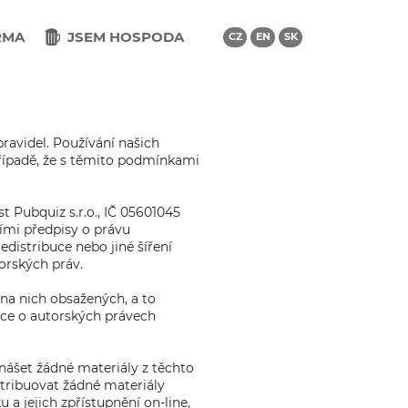
RMA
JSEM HOSPODA
CZ
EN
SK
ravidel. Používání našich
případě, že s těmito podmínkami
 Pubquiz s.r.o., IČ 05601045
ními předpisy o právu
distribuce nebo jiné šíření
orských práv.
ů na nich obsažených, a to
ace o autorských právech
nášet žádné materiály z těchto
stribuovat žádné materiály
 a jejich zpřístupnění on-line,