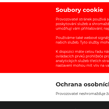
Soubory cookie
Provozovatel stránek používá 
poskytování služeb a shromažď
umožňují vám přihlašování; nap
Používáme také webové signály
našich služeb. Tyto služby moh
K dispozici máte celou řadu ná
ovládacích prvků prohlížeče pr
analytických služeb třetích st
nastavení mohou mít vliv na va
Ochrana osobníc
Provozovatel neshromažďuje žá