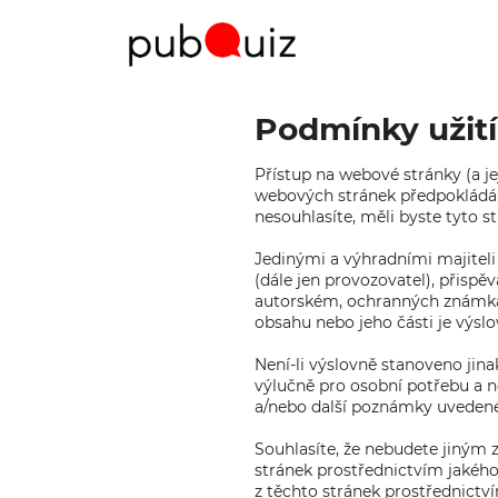
Podmínky užití
Přístup na webové stránky (a je
webových stránek předpokládá, 
nesouhlasíte, měli byste tyto s
Jedinými a výhradními majiteli
(dále jen provozovatel), přispě
autorském, ochranných známkách
obsahu nebo jeho části je výsl
Není-li výslovně stanoveno jinak
výlučně pro osobní potřebu a n
a/nebo další poznámky uvedené v
Souhlasíte, že nebudete jiným 
stránek prostřednictvím jakéhok
z těchto stránek prostřednictví