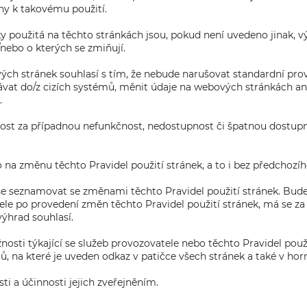
eny k takovému použití.
y použitá na těchto stránkách jsou, pokud není uvedeno jinak,
/nebo o kterých se zmiňují.
ch stránek souhlasí s tím, že nebude narušovat standardní pro
ávat do/z cizích systémů, měnit údaje na webových stránkách an
.
st za případnou nefunkčnost, nedostupnost či špatnou dostupn
 na změnu těchto Pravidel použití stránek, a to i bez předchozí
 se seznamovat se změnami těchto Pravidel použití stránek. Bude-
ele po provedení změn těchto Pravidel použití stránek, má se za
výhrad souhlasí.
nosti týkající se služeb provozovatele nebo těchto Pravidel pou
tů, na které je uveden odkaz v patičce všech stránek a také v h
i a účinnosti jejich zveřejněním.