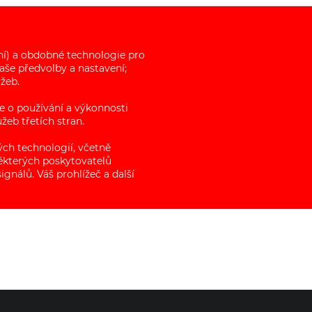
ní) a obdobné technologie pro
še předvolby a nastavení;
žeb.
e o používání a výkonnosti
eb třetích stran.
ch technologií, včetně
některých poskytovatelů
gnálů. Váš prohlížeč a další