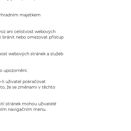
 výhradním majetkem
voz ani celistvost webových
i bránit nebo omezovat přístup
ost webových stránek a služeb
ho upozornění.
li uživatel pokračovat
 to, že se změnami v těchto
žití stránek mohou uživatelé
orním navigačním menu.