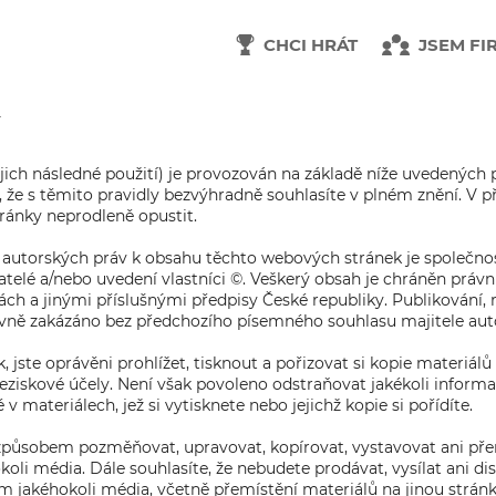
CHCI HRÁT
JSEM FI
jich následné použití) je provozován na základě níže uvedených p
že s těmito pravidly bezvýhradně souhlasíte v plném znění. V 
tránky neprodleně opustit.
 autorských práv k obsahu těchto webových stránek je společnost
vatelé a/nebo uvedení vlastníci ©. Veškerý obsah je chráněn práv
 a jinými příslušnými předpisy České republiky. Publikování, re
ovně zakázáno bez předchozího písemného souhlasu majitele aut
, jste oprávěni prohlížet, tisknout a pořizovat si kopie materiál
eziskové účely. Není však povoleno odstraňovat jakékoli inform
 materiálech, jež si vytisknete nebo jejichž kopie si pořídíte.
způsobem pozměňovat, upravovat, kopírovat, vystavovat ani pře
oli média. Dále souhlasíte, že nebudete prodávat, vysílat ani di
m jakéhokoli média, včetně přemístění materiálů na jinou stránku