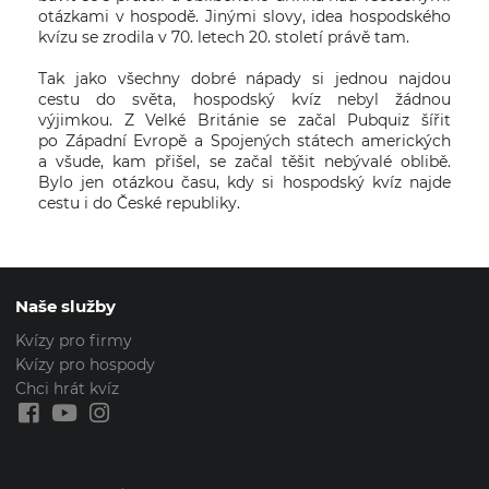
otázkami v hospodě. Jinými slovy, idea hospodského
kvízu se zrodila v 70. letech 20. století právě tam.
Tak jako všechny dobré nápady si jednou najdou
cestu do světa, hospodský kvíz nebyl žádnou
výjimkou. Z Velké Británie se začal Pubquiz šířit
po Západní Evropě a Spojených státech amerických
a všude, kam přišel, se začal těšit nebývalé oblibě.
Bylo jen otázkou času, kdy si hospodský kvíz najde
cestu i do České republiky.
Naše služby
Kvízy pro firmy
Kvízy pro hospody
Chci hrát kvíz