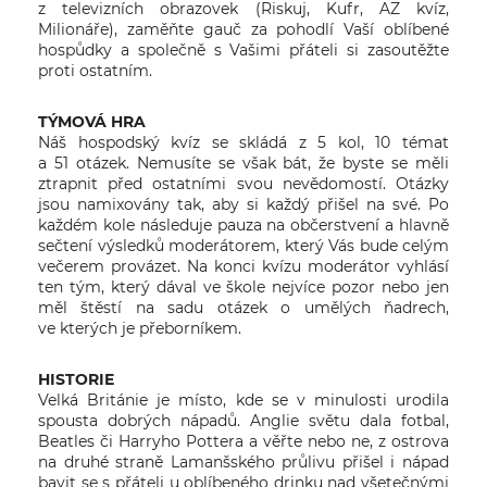
z televizních obrazovek (Riskuj, Kufr, AZ kvíz,
Milionáře), zaměňte gauč za pohodlí Vaší oblíbené
hospůdky a společně s Vašimi přáteli si zasoutěžte
proti ostatním.
TÝMOVÁ HRA
Náš hospodský kvíz se skládá z 5 kol, 10 témat
a 51 otázek. Nemusíte se však bát, že byste se měli
ztrapnit před ostatními svou nevědomostí. Otázky
jsou namixovány tak, aby si každý přišel na své. Po
každém kole následuje pauza na občerstvení a hlavně
sečtení výsledků moderátorem, který Vás bude celým
večerem provázet. Na konci kvízu moderátor vyhlásí
ten tým, který dával ve škole nejvíce pozor nebo jen
měl štěstí na sadu otázek o umělých ňadrech,
ve kterých je přeborníkem.
HISTORIE
Velká Británie je místo, kde se v minulosti urodila
spousta dobrých nápadů. Anglie světu dala fotbal,
Beatles či Harryho Pottera a věřte nebo ne, z ostrova
na druhé straně Lamanšského průlivu přišel i nápad
bavit se s přáteli u oblíbeného drinku nad všetečnými